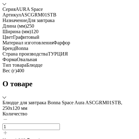
Серия
AURA Space
Артикул
ASCGRM01STB
Назначение
Для завтрака
Длина (мм)
250
Ширина (мм)
120
Цвет
Графитовый
Материал изготовления
Фарфор
Бренд
Bonna
Страна производства
ТУРЦИЯ
Форма
Овальная
Тип товара
Блюдце
Вес (г)
400
О товаре
Блюдце для завтрака Bonna Space Aura ASCGRM01STB,
250x120 мм
Количество