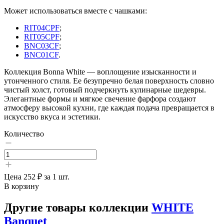
Может использоваться вместе с чашками:
RIT04CPF
;
RIT05CPF
;
BNC03CF
;
BNC01CF
.
Коллекция Bonna White — воплощение изысканности и
утонченного стиля. Ее безупречно белая поверхность словно
чистый холст, готовый подчеркнуть кулинарные шедевры.
Элегантные формы и мягкое свечение фарфора создают
атмосферу высокой кухни, где каждая подача превращается в
искусство вкуса и эстетики.
Количество
Цена
252 ₽
за 1 шт.
В корзину
Другие товары коллекции
WHITE
Banquet