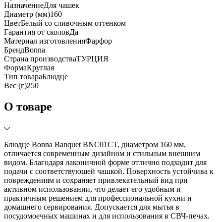
Назначение
Для чашек
Диаметр (мм)
160
Цвет
Белый со сливочным оттенком
Гарантия от сколов
Да
Материал изготовления
Фарфор
Бренд
Bonna
Страна производства
ТУРЦИЯ
Форма
Круглая
Тип товара
Блюдце
Вес (г)
250
О товаре
Блюдце Bonna Banquet BNC01CT, диаметром 160 мм,
отличается современным дизайном и стильным внешним
видом. Благодаря лаконичной форме отлично подходит для
подачи с соответствующей чашкой. Поверхность устойчива к
повреждениям и сохраняет привлекательный вид при
активном использовании, что делает его удобным и
практичным решением для профессиональной кухни и
домашнего сервирования. Допускается для мытья в
посудомоечных машинах и для использования в СВЧ-печах.