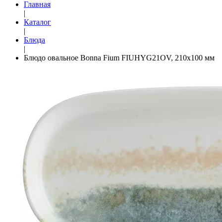
Главная
|
Каталог
|
Блюда
|
Блюдо овальное Bonna Fium FIUHYG21OV, 210х100 мм