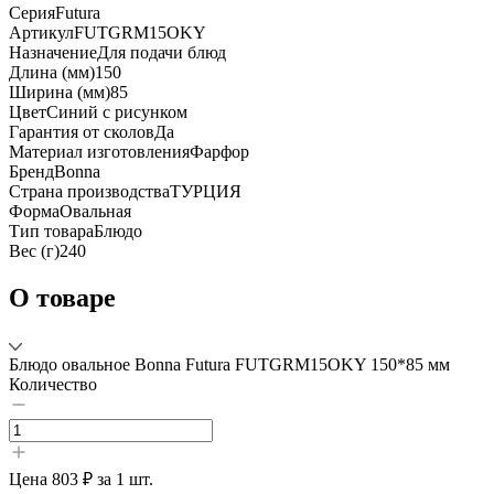
Серия
Futura
Артикул
FUTGRM15OKY
Назначение
Для подачи блюд
Длина (мм)
150
Ширина (мм)
85
Цвет
Синий с рисунком
Гарантия от сколов
Да
Материал изготовления
Фарфор
Бренд
Bonna
Страна производства
ТУРЦИЯ
Форма
Овальная
Тип товара
Блюдо
Вес (г)
240
О товаре
Блюдо овальное Bonna Futura FUTGRM15OKY 150*85 мм
Количество
Цена
803 ₽
за 1 шт.