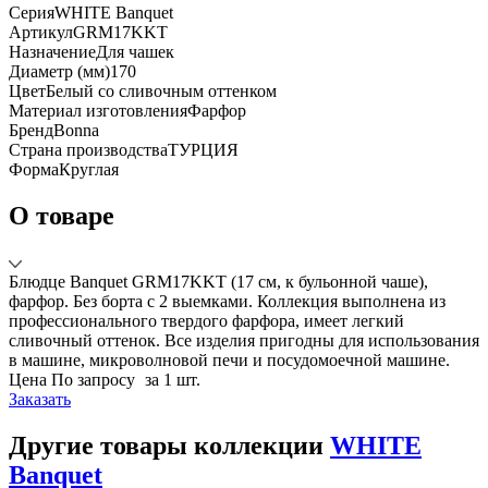
Серия
WHITE Banquet
Артикул
GRM17KKT
Назначение
Для чашек
Диаметр (мм)
170
Цвет
Белый со сливочным оттенком
Материал изготовления
Фарфор
Бренд
Bonna
Страна производства
ТУРЦИЯ
Форма
Круглая
О товаре
Блюдце Banquet GRM17KKT (17 см, к бульонной чаше),
фарфор. Без борта с 2 выемками. Коллекция выполнена из
профессионального твердого фарфора, имеет легкий
сливочный оттенок. Все изделия пригодны для использования
в машине, микроволновой печи и посудомоечной машине.
Цена
По запросу
за 1 шт.
Заказать
Другие товары коллекции
WHITE
Banquet