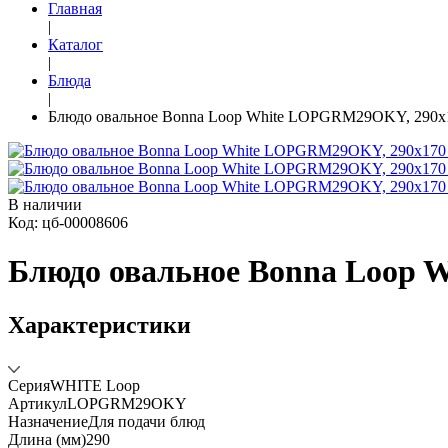
Главная
|
Каталог
|
Блюда
|
Блюдо овальное Bonna Loop White LOPGRM29OKY, 290x
В наличии
Код: цб-00008606
Блюдо овальное Bonna Loop
Характеристики
Серия
WHITE Loop
Артикул
LOPGRM29OKY
Назначение
Для подачи блюд
Длина (мм)
290