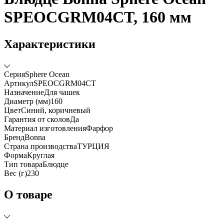
SPEOCGRM04CT, 160 мм
Характеристики
Серия
Sphere Ocean
Артикул
SPEOCGRM04CT
Назначение
Для чашек
Диаметр (мм)
160
Цвет
Синий, коричневый
Гарантия от сколов
Да
Материал изготовления
Фарфор
Бренд
Bonna
Страна производства
ТУРЦИЯ
Форма
Круглая
Тип товара
Блюдце
Вес (г)
230
О товаре