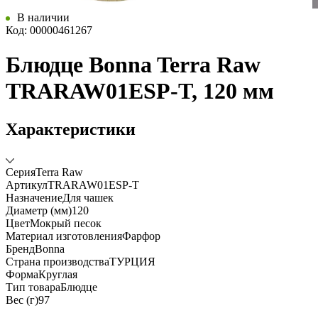
В наличии
Код: 00000461267
Блюдце Bonna Terra Raw
TRARAW01ESP-T, 120 мм
Характеристики
Серия
Terra Raw
Артикул
TRARAW01ESP-T
Назначение
Для чашек
Диаметр (мм)
120
Цвет
Мокрый песок
Материал изготовления
Фарфор
Бренд
Bonna
Страна производства
ТУРЦИЯ
Форма
Круглая
Тип товара
Блюдце
Вес (г)
97