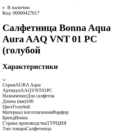
В наличии
Код: 00000427617
Салфетница Bonna Aqua
Aura AAQ VNT 01 PC
(голубой
Характеристики
Серия
AURA Aqua
Артикул
AAQVNT01PC
Назначение
Для салфеток
Длина (мм)
100
Цвет
Голубой
Материал изготовления
Фарфор
Бренд
Bonna
Страна производства
ТУРЦИЯ
Тип товара
Салфетница