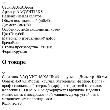
Серия
AURA Aqua
Артикул
AAQVNT18KS
Назначение
Для салатов
Объем номинальный (л)
0,45
Диаметр (мм)
180
Особенности
Со скошенным краем
Цвет
Голубой
Материал изготовления
Фарфор
Бренд
Bonna
Страна производства
ТУРЦИЯ
Форма
Круглая
О товаре
Салатник AAQ VNT 18 KS Штабелируемый. Диаметр 180 мм.
Объем: 450 мл. Форма: круглая. Материалы: фарфор. Bonna -
профессиональный твердый фарфор с гарантией от сколов.
Коллекция AQUA AURA декорируется вручную. Изделия
можно мыть в посудомоечной машине. Декор устойчив к
механическим повреждениям.
Количество