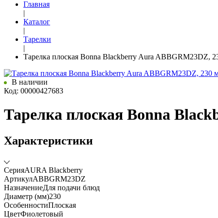
Главная
|
Каталог
|
Тарелки
|
Тарелка плоская Bonna Blackberry Aura ABBGRM23DZ, 2
В наличии
Код: 00000427683
Тарелка плоская Bonna Blac
Характеристики
Серия
AURA Blackberry
Артикул
ABBGRM23DZ
Назначение
Для подачи блюд
Диаметр (мм)
230
Особенности
Плоская
Цвет
Фиолетовый