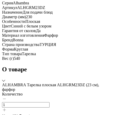
Серия
Alhambra
Артикул
ALHGRM23DZ
Назначение
Для подачи блюд
Диаметр (мм)
230
Особенности
Плоская
Цвет
Синий с белым узором
Гарантия от сколов
Да
Материал изготовления
Фарфор
Бренд
Bonna
Страна производства
ТУРЦИЯ
Форма
Круглая
Тип товара
Тарелка
Вес (г)
540
О товаре
ALHAMBRA Тарелка плоская ALHGRM23DZ (23 см),
фарфор
Количество