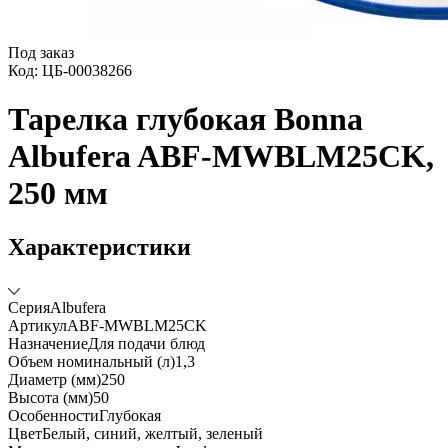
Под заказ
Код: ЦБ-00038266
Тарелка глубокая Bonna
Albufera ABF-MWBLM25CK,
250 мм
Характеристики
Серия
Albufera
Артикул
ABF-MWBLM25CK
Назначение
Для подачи блюд
Объем номинальный (л)
1,3
Диаметр (мм)
250
Высота (мм)
50
Особенности
Глубокая
Цвет
Белый, синий, желтый, зеленый