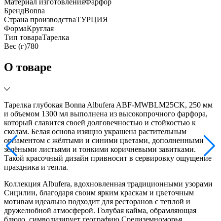
Материал изготовления
Фарфор
Бренд
Bonna
Страна производства
ТУРЦИЯ
Форма
Круглая
Тип товара
Тарелка
Вес (г)
780
О товаре
Тарелка глубокая Bonna Albufera ABF-MWBLM25CK, 250 мм
и объемом 1300 мл выполнена из высокопрочного фарфора,
который славится своей долговечностью и стойкостью к
сколам. Белая основа изящно украшена растительным
орнаментом с жёлтыми и синими цветами, дополненными
зелёными листьями и тонкими коричневыми завитками.
Такой красочный дизайн привносит в сервировку ощущение
праздника и тепла.
Коллекция Albufera, вдохновленная традиционными узорами
Сицилии, благодаря своим ярким краскам и цветочным
мотивам идеально подходит для ресторанов с теплой и
дружелюбной атмосферой. Голубая кайма, обрамляющая
блюдо, символизирует географию Средиземноморья.