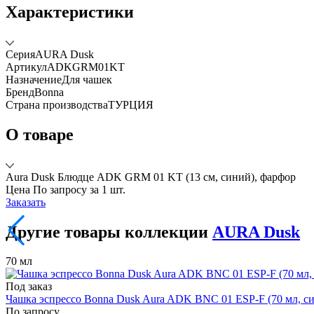
Характеристики
Серия
AURA Dusk
Артикул
ADKGRM01KT
Назначение
Для чашек
Бренд
Bonna
Страна производства
ТУРЦИЯ
О товаре
Aura Dusk Блюдце ADK GRM 01 KT (13 см, синий), фарфор
Цена
По запросу
за 1 шт.
Заказать
Другие товары коллекции
AURA Dusk
70 мл
Под заказ
Чашка эспрессо Bonna Dusk Aura ADK BNC 01 ESP-F (70 мл, с
По запросу