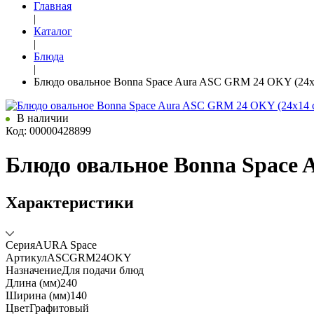
Главная
|
Каталог
|
Блюда
|
Блюдо овальное Bonna Space Aura ASC GRM 24 OKY (24х1
В наличии
Код: 00000428899
Блюдо овальное Bonna Space 
Характеристики
Серия
AURA Space
Артикул
ASCGRM24OKY
Назначение
Для подачи блюд
Длина (мм)
240
Ширина (мм)
140
Цвет
Графитовый