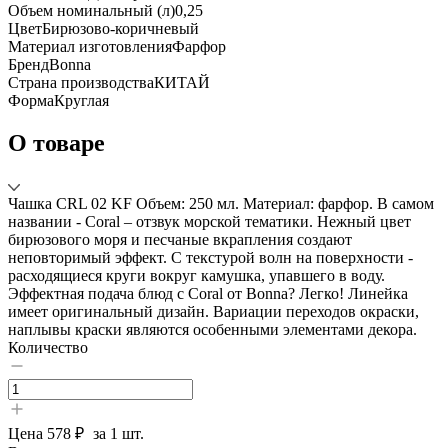
Объем номинальный (л)
0,25
Цвет
Бирюзово-коричневый
Материал изготовления
Фарфор
Бренд
Bonna
Страна производства
КИТАЙ
Форма
Круглая
О товаре
Чашка CRL 02 KF Объем: 250 мл. Материал: фарфор. В самом
названии - Coral – отзвук морской тематики. Нежный цвет
бирюзового моря и песчаные вкрапления создают
неповторимый эффект. С текстурой волн на поверхности -
расходящиеся круги вокруг камушка, упавшего в воду.
Эффектная подача блюд с Coral от Bonna? Легко! Линейка
имеет оригинальный дизайн. Вариации переходов окраски,
наплывы краски являются особенными элементами декора.
Количество
Цена
578 ₽
за 1 шт.