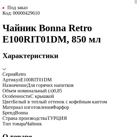
Под заказ
Код: 00000429610
Чайник Bonna Retro
E100RIT01DM, 850 мл
Характеристики
Серия
Retro
Артикул
E100RIT01DM
Назначение
Для горячих напитков
Объем номинальный (л)
0,85
Особенности
С крышкой
Цвет
Белый в теплый оттенок с кофейным кантом
Материал изготовления
Фарфор
Бренд
Bonna
Страна производства
ТУРЦИЯ
Тип товара
Чайник
О товаре