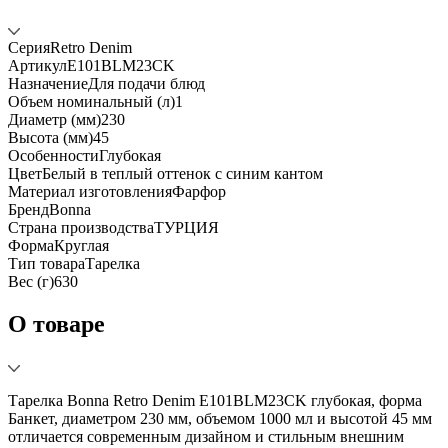
Серия
Retro Denim
Артикул
E101BLM23CK
Назначение
Для подачи блюд
Объем номинальный (л)
1
Диаметр (мм)
230
Высота (мм)
45
Особенности
Глубокая
Цвет
Белый в теплый оттенок с синим кантом
Материал изготовления
Фарфор
Бренд
Bonna
Страна производства
ТУРЦИЯ
Форма
Круглая
Тип товара
Тарелка
Вес (г)
630
О товаре
Тарелка Bonna Retro Denim E101BLM23CK глубокая, форма
Банкет, диаметром 230 мм, объемом 1000 мл и высотой 45 мм
отличается современным дизайном и стильным внешним