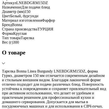
Артикул
LNEBDGRM15DZ
Назначение
Для подачи блюд
Диаметр (мм)
150
Цвет
Белый, бургунди
Материал изготовления
Фарфор
Бренд
Bonna
Страна производства
ТУРЦИЯ
Форма
Круглая
Тип товара
Тарелка
Вес (г)
300
О товаре
Тарелка Bonna Linea Burgundy LNEBDGRM15DZ, форма
Гурмэ, диаметром 150 мм отличается современным дизайном
и стильным внешним видом. Благодаря лаконичной форме
отлично подходит для подачи различных блюд. Поверхность
устойчива к повреждениям и сохраняет привлекательный вид
при активном использовании, что делает ее удобным и
практичным решением для профессиональной кухни и
домашнего сервирования. Допускается для мытья в
посудомоечных машинах и для использования в СВЧ-печах.