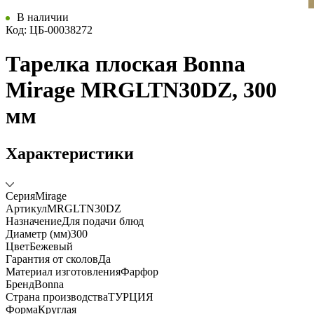
В наличии
Код: ЦБ-00038272
Тарелка плоская Bonna
Mirage MRGLTN30DZ, 300
мм
Характеристики
Серия
Mirage
Артикул
MRGLTN30DZ
Назначение
Для подачи блюд
Диаметр (мм)
300
Цвет
Бежевый
Гарантия от сколов
Да
Материал изготовления
Фарфор
Бренд
Bonna
Страна производства
ТУРЦИЯ
Форма
Круглая