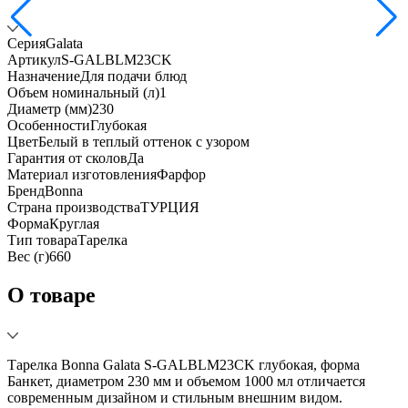
Серия
Galata
Артикул
S-GALBLM23CK
Назначение
Для подачи блюд
Объем номинальный (л)
1
Диаметр (мм)
230
Особенности
Глубокая
Цвет
Белый в теплый оттенок с узором
Гарантия от сколов
Да
Материал изготовления
Фарфор
Бренд
Bonna
Страна производства
ТУРЦИЯ
Форма
Круглая
Тип товара
Тарелка
Вес (г)
660
О товаре
Тарелка Bonna Galata S-GALBLM23CK глубокая, форма
Банкет, диаметром 230 мм и объемом 1000 мл отличается
современным дизайном и стильным внешним видом.