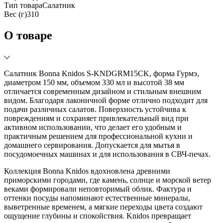
Тип товара
Салатник
Вес (г)
310
О товаре
Салатник Bonna Knidos S-KNDGRM15CK, форма Гурмэ,
диаметром 150 мм, объемом 330 мл и высотой 38 мм
отличается современным дизайном и стильным внешним
видом. Благодаря лаконичной форме отлично подходит для
подачи различных салатов. Поверхность устойчива к
повреждениям и сохраняет привлекательный вид при
активном использовании, что делает его удобным и
практичным решением для профессиональной кухни и
домашнего сервирования. Допускается для мытья в
посудомоечных машинах и для использования в СВЧ-печах.
Коллекция Bonna Knidos вдохновлена древними
приморскими городами, где камень, солнце и морской ветер
веками формировали неповторимый облик. Фактура и
оттенки посуды напоминают естественные минералы,
выветренные временем, а мягкие переходы цвета создают
ощущение глубины и спокойствия. Knidos превращает