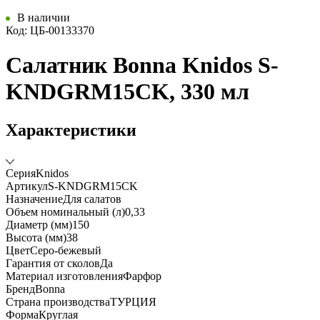
В наличии
Код: ЦБ-00133370
Салатник Bonna Knidos S-
KNDGRM15CK, 330 мл
Характеристики
Серия
Knidos
Артикул
S-KNDGRM15CK
Назначение
Для салатов
Объем номинальный (л)
0,33
Диаметр (мм)
150
Высота (мм)
38
Цвет
Серо-бежевый
Гарантия от сколов
Да
Материал изготовления
Фарфор
Бренд
Bonna
Страна производства
ТУРЦИЯ
Форма
Круглая