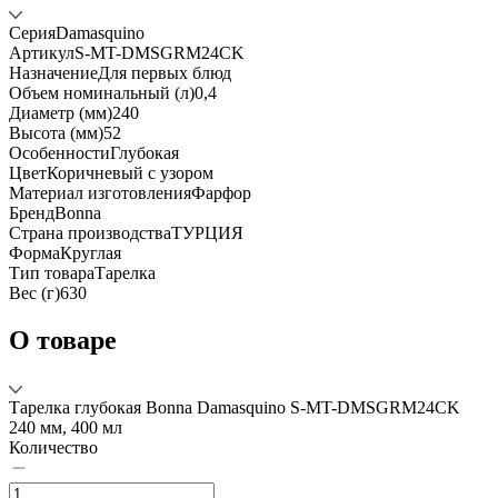
Серия
Damasquino
Артикул
S-MT-DMSGRM24CK
Назначение
Для первых блюд
Объем номинальный (л)
0,4
Диаметр (мм)
240
Высота (мм)
52
Особенности
Глубокая
Цвет
Коричневый с узором
Материал изготовления
Фарфор
Бренд
Bonna
Страна производства
ТУРЦИЯ
Форма
Круглая
Тип товара
Тарелка
Вес (г)
630
О товаре
Тарелка глубокая Bonna Damasquino S-MT-DMSGRM24CK
240 мм, 400 мл
Количество