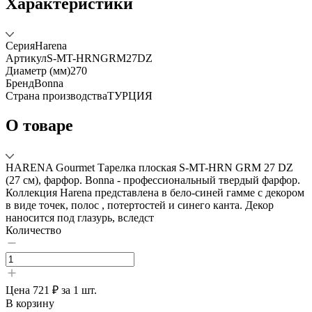
Характеристики
Серия
Harena
Артикул
S-MT-HRNGRM27DZ
Диаметр (мм)
270
Бренд
Bonna
Страна производства
ТУРЦИЯ
О товаре
HARENA Gourmet Тарелка плоская S-MT-HRN GRM 27 DZ
(27 см), фарфор. Bonna - профессиональный твердый фарфор.
Коллекция Harena представлена в бело-синей гамме с декором
в виде точек, полос , потертостей и синего канта. Декор
наносится под глазурь, вследст
Количество
Цена
721 ₽
за 1 шт.
В корзину