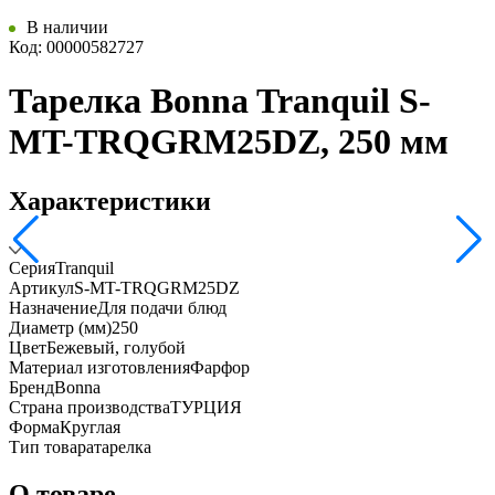
В наличии
Код: 00000582727
Тарелка Bonna Tranquil S-
MT-TRQGRM25DZ, 250 мм
Характеристики
Серия
Tranquil
Артикул
S-MT-TRQGRM25DZ
Назначение
Для подачи блюд
Диаметр (мм)
250
Цвет
Бежевый, голубой
Материал изготовления
Фарфор
Бренд
Bonna
Страна производства
ТУРЦИЯ
Форма
Круглая
Тип товара
тарелка
О товаре