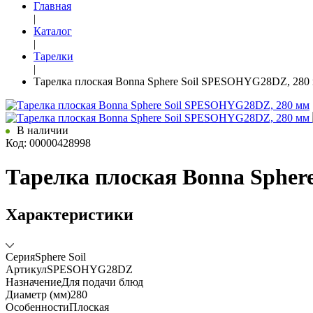
Главная
|
Каталог
|
Тарелки
|
Тарелка плоская Bonna Sphere Soil SPESOHYG28DZ, 280
В наличии
Код: 00000428998
Тарелка плоская Bonna Spher
Характеристики
Серия
Sphere Soil
Артикул
SPESOHYG28DZ
Назначение
Для подачи блюд
Диаметр (мм)
280
Особенности
Плоская