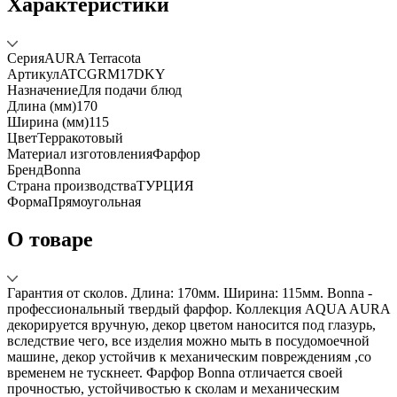
Характеристики
Серия
AURA Terracota
Артикул
ATCGRM17DKY
Назначение
Для подачи блюд
Длина (мм)
170
Ширина (мм)
115
Цвет
Терракотовый
Материал изготовления
Фарфор
Бренд
Bonna
Страна производства
ТУРЦИЯ
Форма
Прямоугольная
О товаре
Гарантия от сколов. Длина: 170мм. Ширина: 115мм. Bonna -
профессиональный твердый фарфор. Коллекция AQUA AURA
декорируется вручную, декор цветом наносится под глазурь,
вследствие чего, все изделия можно мыть в посудомоечной
машине, декор устойчив к механическим повреждениям ,со
временем не тускнеет. Фарфор Bonna отличается своей
прочностью, устойчивостью к сколам и механическим