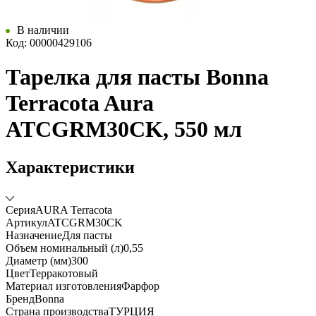
В наличии
Код: 00000429106
Тарелка для пасты Bonna
Terracota Aura
ATCGRM30CK, 550 мл
Характеристики
Серия
AURA Terracota
Артикул
ATCGRM30CK
Назначение
Для пасты
Объем номинальный (л)
0,55
Диаметр (мм)
300
Цвет
Терракотовый
Материал изготовления
Фарфор
Бренд
Bonna
Страна производства
ТУРЦИЯ