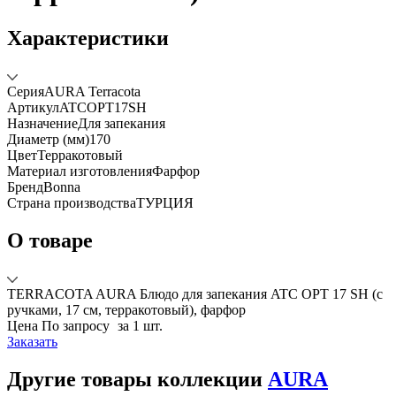
Характеристики
Серия
AURA Terracota
Артикул
ATCOPT17SH
Назначение
Для запекания
Диаметр (мм)
170
Цвет
Терракотовый
Материал изготовления
Фарфор
Бренд
Bonna
Страна производства
ТУРЦИЯ
О товаре
TERRACOTA AURA Блюдо для запекания ATC OPT 17 SH (с
ручками, 17 см, терракотовый), фарфор
Цена
По запросу
за 1 шт.
Заказать
Другие товары коллекции
AURA