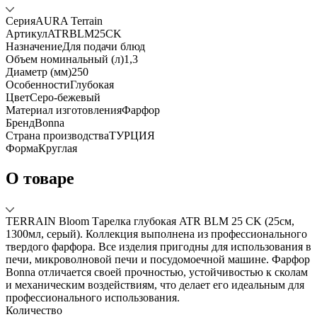
Серия
AURA Terrain
Артикул
ATRBLM25CK
Назначение
Для подачи блюд
Объем номинальный (л)
1,3
Диаметр (мм)
250
Особенности
Глубокая
Цвет
Серо-бежевый
Материал изготовления
Фарфор
Бренд
Bonna
Страна производства
ТУРЦИЯ
Форма
Круглая
О товаре
TERRAIN Bloom Тарелка глубокая ATR BLM 25 CK (25см,
1300мл, серый). Коллекция выполнена из профессионального
твердого фарфора. Все изделия пригодны для использования в
печи, микроволновой печи и посудомоечной машине. Фарфор
Bonna отличается своей прочностью, устойчивостью к сколам
и механическим воздействиям, что делает его идеальным для
профессионального использования.
Количество