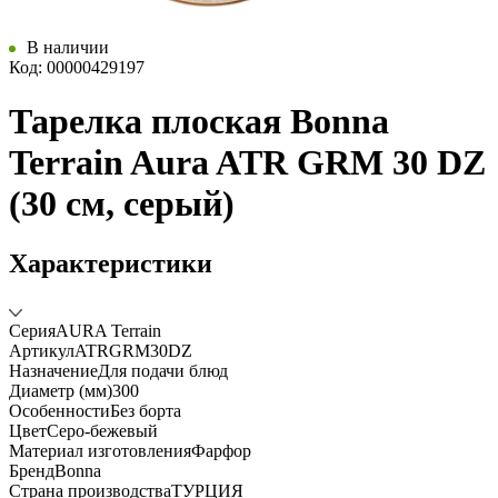
В наличии
Код: 00000429197
Тарелка плоская Bonna
Terrain Aura ATR GRM 30 DZ
(30 см, серый)
Характеристики
Серия
AURA Terrain
Артикул
ATRGRM30DZ
Назначение
Для подачи блюд
Диаметр (мм)
300
Особенности
Без борта
Цвет
Серо-бежевый
Материал изготовления
Фарфор
Бренд
Bonna
Страна производства
ТУРЦИЯ