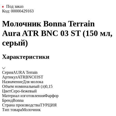
Под заказ
Код: 00000429163
Молочник Bonna Terrain
Aura ATR BNC 03 ST (150 мл,
серый)
Характеристики
Серия
AURA Terrain
Артикул
ATRBNC03ST
Назначение
Для молока
Объем номинальный (л)
0,15
Цвет
Серо-бежевый
Материал изготовления
Фарфор
Бренд
Bonna
Страна производства
ТУРЦИЯ
Тип товара
Молочник