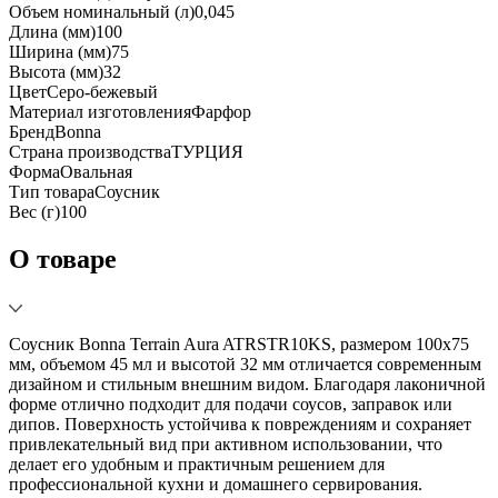
Объем номинальный (л)
0,045
Длина (мм)
100
Ширина (мм)
75
Высота (мм)
32
Цвет
Серо-бежевый
Материал изготовления
Фарфор
Бренд
Bonna
Страна производства
ТУРЦИЯ
Форма
Овальная
Тип товара
Соусник
Вес (г)
100
О товаре
Соусник Bonna Terrain Aura ATRSTR10KS, размером 100x75
мм, объемом 45 мл и высотой 32 мм отличается современным
дизайном и стильным внешним видом. Благодаря лаконичной
форме отлично подходит для подачи соусов, заправок или
дипов. Поверхность устойчива к повреждениям и сохраняет
привлекательный вид при активном использовании, что
делает его удобным и практичным решением для
профессиональной кухни и домашнего сервирования.