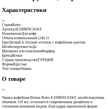
Характеристики
Серия
Retro
Артикул
E100BNC01KF
Назначение
Для кофе
Объем номинальный (л)
0,11
Цвет
Белый в теплый оттенок с кофейным кантом
Штабелируемость
Да
Материал изготовления
Фарфор
Бренд
Bonna
Страна производства
ТУРЦИЯ
Форма
Круглая
Тип товара
Чашка
О товаре
Чашка кофейная Bonna Retro E100BNC01KF, штабелируемая,
объемом 110 мл, отличается современным дизайном и
стильным внешним видом. Благодаря лаконичной форме