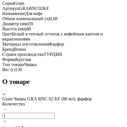
Серия
Grain
Артикул
GRABNC02KF
Назначение
Для кофе
Объем номинальный (л)
0,08
Диаметр (мм)
59
Высота (мм)
48
Цвет
Белый в теплый оттенок с кофейным кантом и
вкраплениями
Материал изготовления
Фарфор
Бренд
Bonna
Страна производства
ТУРЦИЯ
Форма
Круглая
Тип товара
Чашка
Вес (г)
130
О товаре
Grain Чашка GRA BNC 02 KF (80 мл), фарфор
Количество