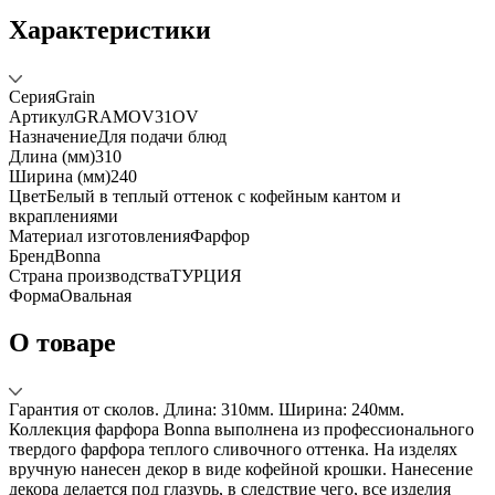
Характеристики
Серия
Grain
Артикул
GRAMOV31OV
Назначение
Для подачи блюд
Длина (мм)
310
Ширина (мм)
240
Цвет
Белый в теплый оттенок с кофейным кантом и
вкраплениями
Материал изготовления
Фарфор
Бренд
Bonna
Страна производства
ТУРЦИЯ
Форма
Овальная
О товаре
Гарантия от сколов. Длина: 310мм. Ширина: 240мм.
Коллекция фарфора Bonna выполнена из профессионального
твердого фарфора теплого сливочного оттенка. На изделях
вручную нанесен декор в виде кофейной крошки. Нанесение
декора делается под глазурь, в следствие чего, все изделия