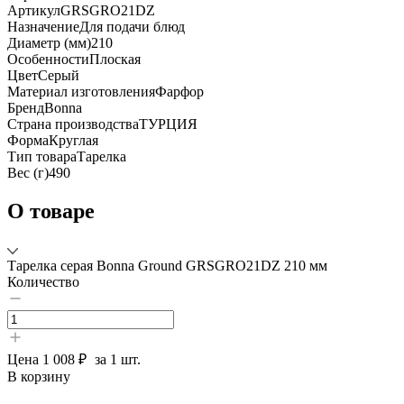
Артикул
GRSGRO21DZ
Назначение
Для подачи блюд
Диаметр (мм)
210
Особенности
Плоская
Цвет
Серый
Материал изготовления
Фарфор
Бренд
Bonna
Страна производства
ТУРЦИЯ
Форма
Круглая
Тип товара
Тарелка
Вес (г)
490
О товаре
Тарелка серая Bonna Ground GRSGRO21DZ 210 мм
Количество
Цена
1 008 ₽
за 1 шт.
В корзину