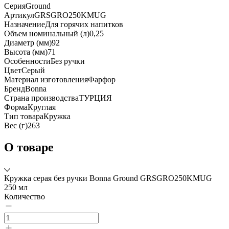
Серия
Ground
Артикул
GRSGRO250KMUG
Назначение
Для горячих напитков
Объем номинальный (л)
0,25
Диаметр (мм)
92
Высота (мм)
71
Особенности
Без ручки
Цвет
Серый
Материал изготовления
Фарфор
Бренд
Bonna
Страна производства
ТУРЦИЯ
Форма
Круглая
Тип товара
Кружка
Вес (г)
263
О товаре
Кружка серая без ручки Bonna Ground GRSGRO250KMUG
250 мл
Количество