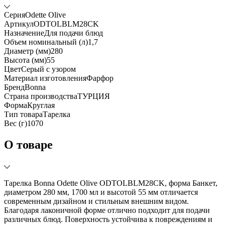
Серия
Odette Olive
Артикул
ODTOLBLM28CK
Назначение
Для подачи блюд
Объем номинальный (л)
1,7
Диаметр (мм)
280
Высота (мм)
55
Цвет
Серый с узором
Материал изготовления
Фарфор
Бренд
Bonna
Страна производства
ТУРЦИЯ
Форма
Круглая
Тип товара
Тарелка
Вес (г)
1070
О товаре
Тарелка Bonna Odette Olive ODTOLBLM28CK, форма Банкет,
диаметром 280 мм, 1700 мл и высотой 55 мм отличается
современным дизайном и стильным внешним видом.
Благодаря лаконичной форме отлично подходит для подачи
различных блюд. Поверхность устойчива к повреждениям и