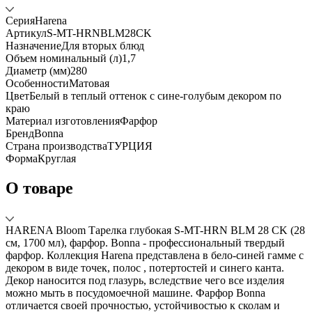
Серия
Harena
Артикул
S-MT-HRNBLM28CK
Назначение
Для вторых блюд
Объем номинальный (л)
1,7
Диаметр (мм)
280
Особенности
Матовая
Цвет
Белый в теплый оттенок с сине-голубым декором по
краю
Материал изготовления
Фарфор
Бренд
Bonna
Страна производства
ТУРЦИЯ
Форма
Круглая
О товаре
HARENA Bloom Тарелка глубокая S-MT-HRN BLM 28 CK (28
см, 1700 мл), фарфор. Bonna - профессиональный твердый
фарфор. Коллекция Harena представлена в бело-синей гамме с
декором в виде точек, полос , потертостей и синего канта.
Декор наносится под глазурь, вследствие чего все изделия
можно мыть в посудомоечной машине. Фарфор Bonna
отличается своей прочностью, устойчивостью к сколам и