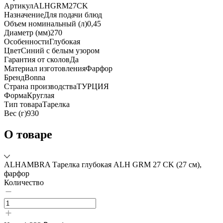
Артикул
ALHGRM27CK
Назначение
Для подачи блюд
Объем номинальный (л)
0,45
Диаметр (мм)
270
Особенности
Глубокая
Цвет
Синий с белым узором
Гарантия от сколов
Да
Материал изготовления
Фарфор
Бренд
Bonna
Страна производства
ТУРЦИЯ
Форма
Круглая
Тип товара
Тарелка
Вес (г)
930
О товаре
ALHAMBRA Тарелка глубокая ALH GRM 27 CK (27 см),
фарфор
Количество