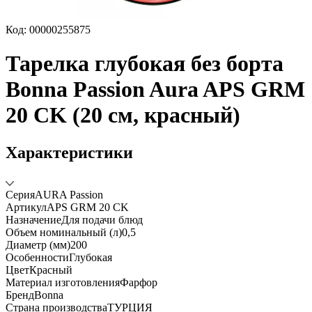
Код: 00000255875
Тарелка глубокая без борта
Bonna Passion Aura APS GRM
20 CK (20 см, красный)
Характеристики
Серия
AURA Passion
Артикул
APS GRM 20 CK
Назначение
Для подачи блюд
Объем номинальный (л)
0,5
Диаметр (мм)
200
Особенности
Глубокая
Цвет
Красный
Материал изготовления
Фарфор
Бренд
Bonna
Страна производства
ТУРЦИЯ