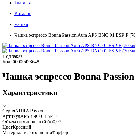
Главная
|
Каталог
|
Чашки
|
Чашка эспрессо Bonna Passion Aura APS BNC 01 ESP-F (7
Под заказ
Код: 00000428648
Чашка эспрессо Bonna Passion
Характеристики
Серия
AURA Passion
Артикул
APSBNC01ESP-F
Объем номинальный (л)
0,07
Цвет
Красный
Материал изготовления
Фарфор