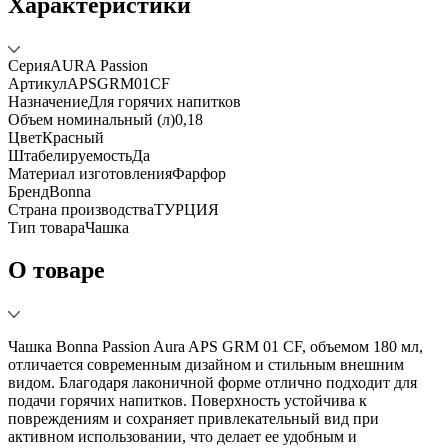
Характеристики
Серия
AURA Passion
Артикул
APSGRM01CF
Назначение
Для горячих напитков
Объем номинальный (л)
0,18
Цвет
Красный
Штабелируемость
Да
Материал изготовления
Фарфор
Бренд
Bonna
Страна производства
ТУРЦИЯ
Тип товара
Чашка
О товаре
Чашка Bonna Passion Aura APS GRM 01 CF, объемом 180 мл,
отличается современным дизайном и стильным внешним
видом. Благодаря лаконичной форме отлично подходит для
подачи горячих напитков. Поверхность устойчива к
повреждениям и сохраняет привлекательный вид при
активном использовании, что делает ее удобным и