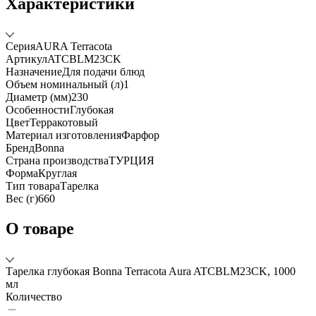
Характеристики
Серия
AURA Terracota
Артикул
ATCBLM23CK
Назначение
Для подачи блюд
Объем номинальный (л)
1
Диаметр (мм)
230
Особенности
Глубокая
Цвет
Терракотовый
Материал изготовления
Фарфор
Бренд
Bonna
Страна производства
ТУРЦИЯ
Форма
Круглая
Тип товара
Тарелка
Вес (г)
660
О товаре
Тарелка глубокая Bonna Terracota Aura ATCBLM23CK, 1000
мл
Количество