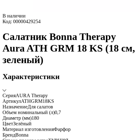
В наличии
Код: 00000429254
Салатник Bonna Therapy
Aura ATH GRM 18 KS (18 см,
зеленый)
Характеристики
Серия
AURA Therapy
Артикул
ATHGRM18KS
Назначение
Для салатов
Объем номинальный (л)
0,7
Диаметр (мм)
180
Цвет
Зелёный
Материал изготовления
Фарфор
Бренд
Bonna