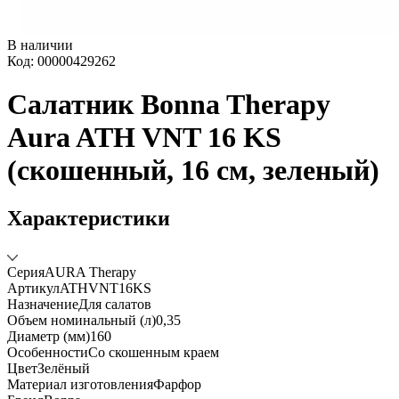
В наличии
Код: 00000429262
Салатник Bonna Therapy
Aura ATH VNT 16 KS
(скошенный, 16 см, зеленый)
Характеристики
Серия
AURA Therapy
Артикул
ATHVNT16KS
Назначение
Для салатов
Объем номинальный (л)
0,35
Диаметр (мм)
160
Особенности
Со скошенным краем
Цвет
Зелёный
Материал изготовления
Фарфор