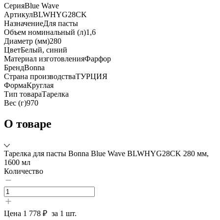
Серия
Blue Wave
Артикул
BLWHYG28CK
Назначение
Для пасты
Объем номинальный (л)
1,6
Диаметр (мм)
280
Цвет
Белый, синий
Материал изготовления
Фарфор
Бренд
Bonna
Страна производства
ТУРЦИЯ
Форма
Круглая
Тип товара
Тарелка
Вес (г)
970
О товаре
Тарелка для пасты Bonna Blue Wave BLWHYG28CK 280 мм,
1600 мл
Количество
Цена
1 778 ₽
за 1 шт.