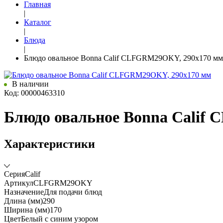
Главная
|
Каталог
|
Блюда
|
Блюдо овальное Bonna Calif CLFGRM29OKY, 290x170 мм
В наличии
Код: 00000463310
Блюдо овальное Bonna Calif
Характеристики
Серия
Calif
Артикул
CLFGRM29OKY
Назначение
Для подачи блюд
Длина (мм)
290
Ширина (мм)
170
Цвет
Белый с синим узором