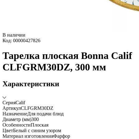
В наличии
Код: 00000427826
Тарелка плоская Bonna Calif
CLFGRM30DZ, 300 мм
Характеристики
Серия
Calif
Артикул
CLFGRM30DZ
Назначение
Для подачи блюд
Диаметр (мм)
300
Особенности
Плоская
Цвет
Белый с синим узором
Материал изготовления
Фарфор